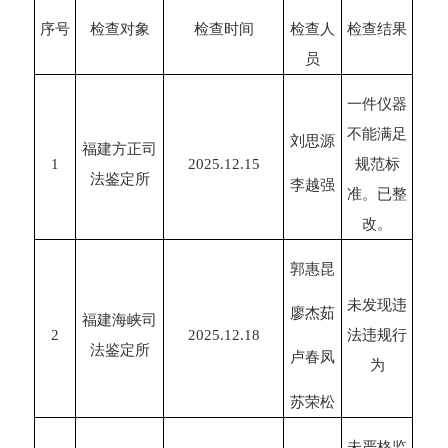
序号
检查对象
检查时间
检查人
检查结果
员
一件仪器
不能满足
刘思源
福建方正司
1
2025.12.15
规范标
法鉴定所
李越强
准。已整
改。
郭惠昆
未发现违
廖杰茹
福建海峡司
2
2025.12.18
法违规行
法鉴定所
卢春凤
为
苏荣松
未严格监