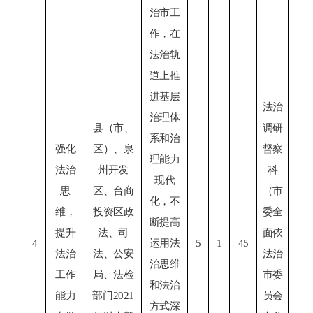
治市工
作，在
法治轨
道上推
进基层
法治
治理体
县（市、
调研
系和治
强化
区）、泉
督察
理能力
法治
州开发
科
现代
思
区、台商
（市
化，不
维，
投资区政
委全
断提高
9
提升
法、司
面依
4
运用法
5
1
45
市
法治
法、公安
法治
治思维
工作
局、法检
市委
和法治
能力
部门
2021
员会
方式深