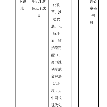
专题
年以来新
办公
化改
班
任班子成
室秘
革、推
员
书
动发
科）
展、化
解矛
盾、维
护稳定
能力，
努力推
动形成
良好法
治环
境，为
中国式
现代化