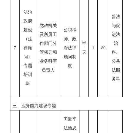
法治
普法
政府
党政机关
与促
建设
公职律
及所属工
进法
6
（法
师、政
作部门分
半
治
7
律顾
府法律
1
80
管领导和
天
科、
政
问）
顾问制
业务科室
公共
会
专题
度
负责人
法服
培训
务
科
班
三、业务能力建设专题
习近平
法治思