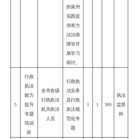
的泉州
实践提
供有力
法治保
障等开
展学习
研讨。
行政
行政执
执法
全市各级
法实务
能力
执法
行政执法
及行政
1
5
提升
1
1
300
监督
机关执法
执法规
前
专题
科
人员
范化专
培训
题
班