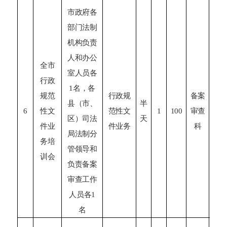
市政府各
部门法制
机构负责
人
和办公
全市
室
人员
各
行政
第
1名
，
各
规范
行政规
备案
度
县（市、
半
6
性文
范性文
1
100
审查
行
区）司法
天
件业
件业务
科
心
局法制分
务培
中
管领导和
训会
负责备案
审查工作
人员各
1
名