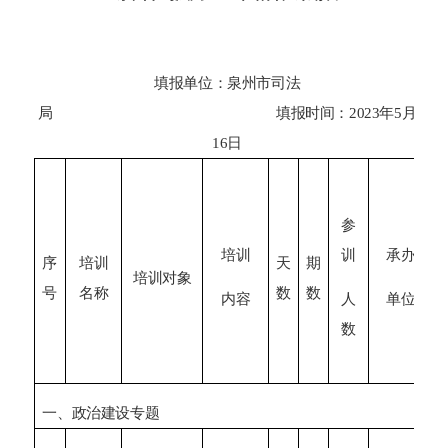
填报单位：
泉州市司法
局
填报时间
：
2023
年
5
月
16
日
参
培训
训
承办
序
培训
天
期
培训对象
号
名称
数
数
内容
人
单位
数
一、政治建设专题