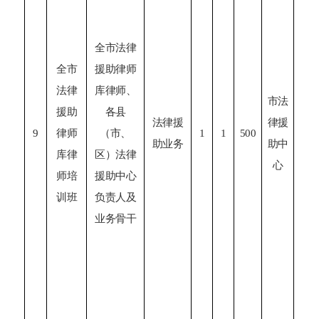
全市法律
全市
援助律师
法律
库律师、
市法
1
援助
各县
法律援
律援
9
律师
（市、
1
1
500
助业务
助中
库
律
区）法律
心
师
培
援助中心
训班
负责人及
业务骨干