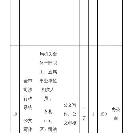
局机关全
体干部职
工、直属
全市
事业单位
司法
相关人
第
行政
员，
公文写
系统
半
办公
各县
10
作、公
1
150
市
天
室
公文
（市、
文审核
局
写作
区）司法