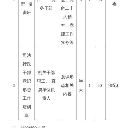
部
培
委
务干部
的二十
训班
大精
神、党
建工作
实务等
司法
行政
干部
机关干部
意识形
意识
职工、
直
半
3
态
相关
1
50
法纪科
形态
属单位负
天
内容
工作
责人
培训
班