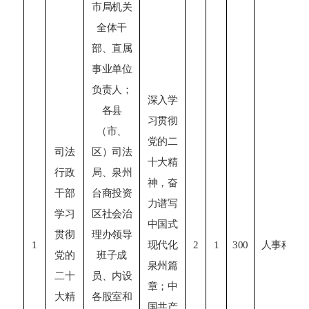
市局机关
全体干
部、直属
事业单位
负责人；
深入学
各县
习贯彻
（市、
党的二
司法
区）司法
十大精
行政
局、泉州
神，奋
干部
台商投资
力谱写
学习
区社会治
中国式
贯彻
理办领导
1
现代化
2
1
300
人事科
党的
班子成
泉州篇
二十
员、内设
章；中
大精
各股室和
国共产