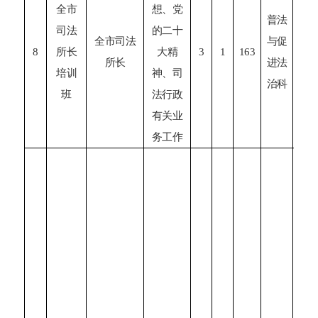
全市
想、党
1
普法
司法
的二十
全市司法
与促
8
所长
大精
3
1
163
所长
进法
培训
神、司
治
科
会
班
法行政
有关业
务工作