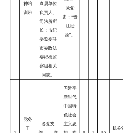
神培
直属单位
党党
训班
负责人、
史；
“晋
司法所所
江经
长；市纪
验”。
委监委驻
市委政法
委纪检监
察组相关
同志。
习近平
新时代
中国特
色社会
党务
各党支
主义思
干
机关党
2
部
党
想、党
5
1
50