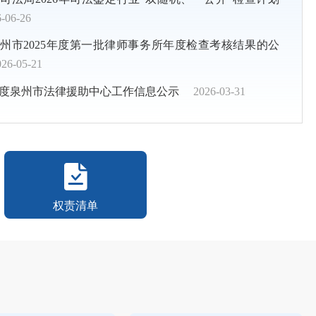
-06-26
报》聚焦福建南安：“宗亲文化调解”的善治密码与法治逻辑
州市2025年度第一批律师事务所年度检查考核结果的公
来客，暖心服务守古城烟火
026-05-21
响培训“集结号” 提升司法行政业务“硬实力”
5年度泉州市法律援助中心工作信息公示
2026-03-31
！这场讲座教家长把“爱”装进“法”里
权责清单