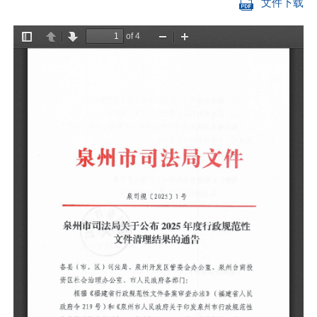
文件下载
各
投
根
民
范
定
性
文
公
二