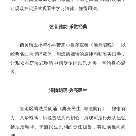
让观众在沉浸式观看中学习法律、懂得用法。
弦音雅韵·乐赏经典
前黄镇丑小鸭小学带来小提琴重奏《渔舟唱晚》，以
经典名曲为演绎载体，用悠扬婉转的旋律勾勒唯美画卷，
让观众在沉浸式聆听中感受传统民乐之美、陶冶身心涵
养。
深情朗诵·典亮民生
泉港区司法局朗诵《典亮民生 与法同行》，铿锵有
力、真挚饱满，诉说普法为民初心，展现司法行政队伍弘
扬法治精神、护航民生民利的责任担当，将汇演推向高
潮。