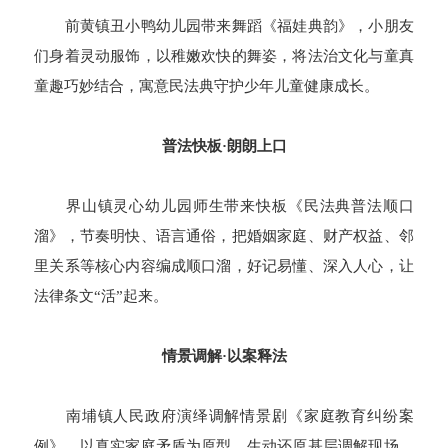
前黄镇丑小鸭幼儿园带来舞蹈《福娃典韵》，小朋友
们身着灵动服饰，以稚嫩欢快的舞姿，将法治文化与童真
童趣巧妙结合，寓意民法典守护少年儿童健康成长。
普法快板·朗朗上口
界山镇灵心幼儿园师生带来快板《民法典普法顺口
溜》，节奏明快、语言通俗，把婚姻家庭、财产权益、邻
里关系等核心内容编成顺口溜，好记易懂、深入人心，让
法律条文“活”起来。
情景调解·以案释法
南埔镇人民政府演绎调解情景剧《家庭教育纠纷案
例》，以真实家庭矛盾为原型，生动还原基层调解现场，