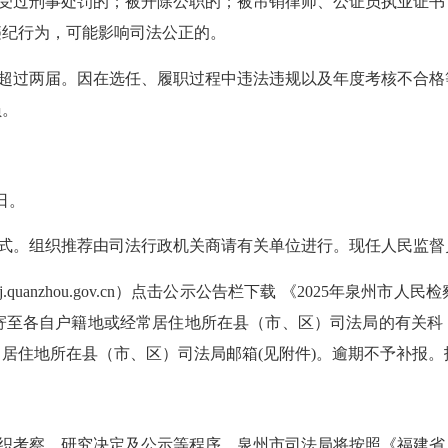
受过刑事处罚的；被开除公职的；被吊销律师、公证员执业证书
违纪行为，可能影响司法公正的。
超过两届。因在选任、履职过程中违法违规以及年度考核不合格
员。
日。
式。组织推荐由司法行政机关商请有关单位进行。现任人民监督
fj.quanzhou.gov.cn）点击公示公告栏下载 《2025年
至各自户籍地或经常居住地所在县（市、区）司法局的有关科（
居住地所在县（市、区）司法局邮箱(见附件)。逾期不予补报。
织考察、研究决定及公示等程序。泉州市司法局将按照《福建省