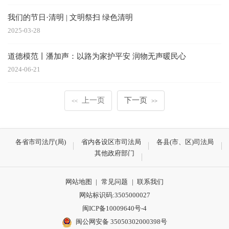
我们的节日·清明 | 文明祭扫 绿色清明
2025-03-28
道德模范丨潘加声：以路为家护平安 润物无声暖民心
2024-06-21
上一页
下一页
<<
>>
各省市司法厅(局)
省内各设区市司法局
各县(市、区)司法局
其他政府部门
网站地图
|
常见问题
|
联系我们
网站标识码:3505000027
闽ICP备10009640号-4
闽公网安备 35050302000398号